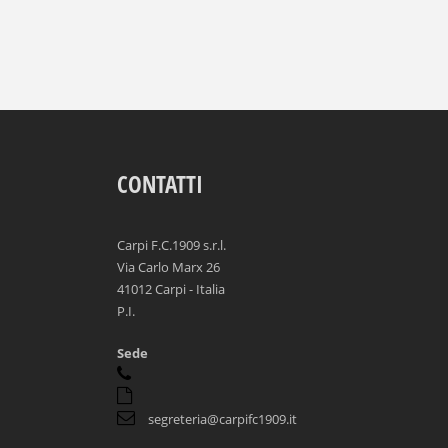
CONTATTI
Carpi F.C.1909 s.r.l.
Via Carlo Marx 26
41012 Carpi - Italia
P.I.
Sede
segreteria@carpifc1909.it