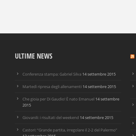
ULTIME NEWS
Conferenza stampa: Gabriel Silva
14 settembre 2015
Martedì ripresa degli allenamenti
14 settembre 2015
Che gioia per Di Gaudio! È nato Emanuel
14 settembre
2015
Giovanili: i risultati del weekend
14 settembre 2015
Castori: “Grande partita, irregolare il 2-2 del Palermo”