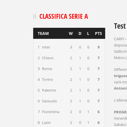
CLASSIFICA SERIE A
Test
TEAM
W
D
L
PTS
CARPI –
disputa
1
Inter
3
0
0
9
Gallicch
Matos (
2
Chievo
2
1
0
7
3
Roma
2
1
0
7
Differe
Inigue
4
Torino
2
1
0
7
sarà mo
Antoni
5
Palermo
2
1
0
7
L’allen
6
Sassuolo
2
1
0
7
7
Fiorentina
2
0
1
6
PROG
Venerdì
8
Lazio
2
0
1
6
Sabato: