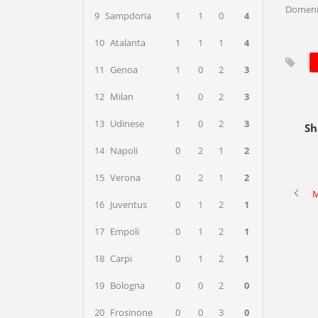
Domenic
9
Sampdoria
1
1
0
4
10
Atalanta
1
1
1
4
11
Genoa
1
0
2
3
12
Milan
1
0
2
3
13
Udinese
1
0
2
3
Sh
14
Napoli
0
2
1
2
15
Verona
0
2
1
2
M
16
Juventus
0
1
2
1
17
Empoli
0
1
2
1
18
Carpi
0
1
2
1
19
Bologna
0
0
2
0
20
Frosinone
0
0
3
0