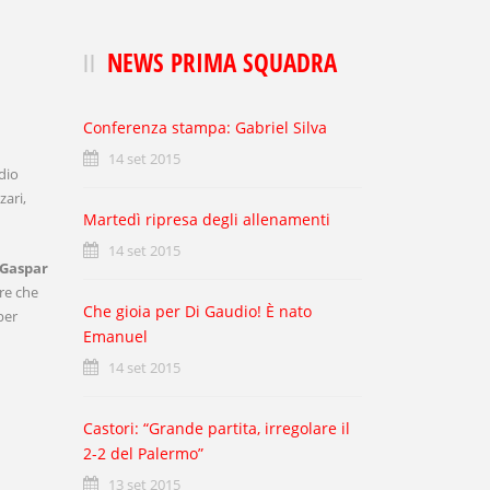
NEWS PRIMA SQUADRA
Conferenza stampa: Gabriel Silva
14 set 2015
dio
zari,
Martedì ripresa degli allenamenti
14 set 2015
Gaspar
re che
Che gioia per Di Gaudio! È nato
per
Emanuel
14 set 2015
Castori: “Grande partita, irregolare il
2-2 del Palermo”
13 set 2015