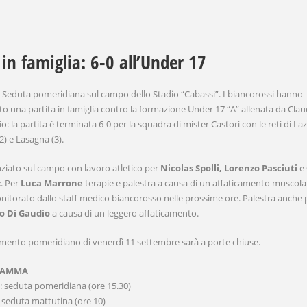
 in famiglia: 6-0 all’Under 17
 Seduta pomeridiana sul campo dello Stadio “Cabassi”. I biancorossi hanno
to una partita in famiglia contro la formazione Under 17 “A” allenata da Clau
io: la partita è terminata 6-0 per la squadra di mister Castori con le reti di Laz
2) e Lasagna (3).
nziato sul campo con lavoro atletico per
Nicolas Spolli,
Lorenzo Pasciuti
e
z
. Per
Luca Marrone
terapie e palestra a causa di un affaticamento muscola
nitorato dallo staff medico biancorosso nelle prossime ore. Palestra anche 
o Di Gaudio
a causa di un leggero affaticamento.
amento pomeridiano di venerdì 11 settembre sarà a porte chiuse.
RAMMA
: seduta pomeridiana (ore 15.30)
 seduta mattutina (ore 10)