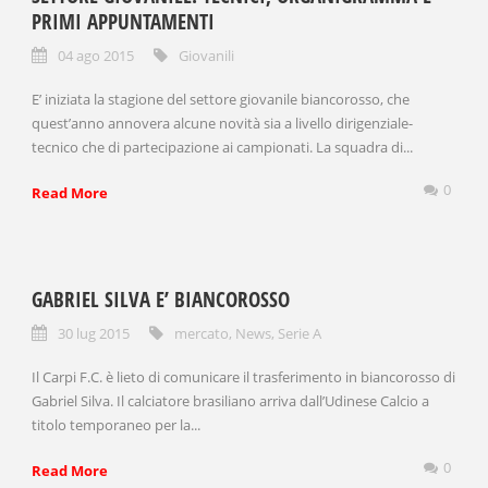
PRIMI APPUNTAMENTI
04 ago 2015
Giovanili
E’ iniziata la stagione del settore giovanile biancorosso, che
quest’anno annovera alcune novità sia a livello dirigenziale-
tecnico che di partecipazione ai campionati. La squadra di...
0
Read More
GABRIEL SILVA E’ BIANCOROSSO
30 lug 2015
mercato
,
News
,
Serie A
Il Carpi F.C. è lieto di comunicare il trasferimento in biancorosso di
Gabriel Silva. Il calciatore brasiliano arriva dall’Udinese Calcio a
titolo temporaneo per la...
0
Read More