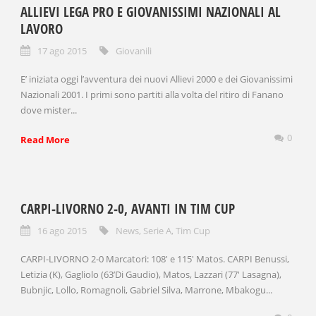
ALLIEVI LEGA PRO E GIOVANISSIMI NAZIONALI AL
LAVORO
17 ago 2015
Giovanili
E’ iniziata oggi l’avventura dei nuovi Allievi 2000 e dei Giovanissimi
Nazionali 2001. I primi sono partiti alla volta del ritiro di Fanano
dove mister...
0
Read More
CARPI-LIVORNO 2-0, AVANTI IN TIM CUP
16 ago 2015
News
,
Serie A
,
Tim Cup
CARPI-LIVORNO 2-0 Marcatori: 108′ e 115′ Matos. CARPI Benussi,
Letizia (K), Gagliolo (63’Di Gaudio), Matos, Lazzari (77′ Lasagna),
Bubnjic, Lollo, Romagnoli, Gabriel Silva, Marrone, Mbakogu...