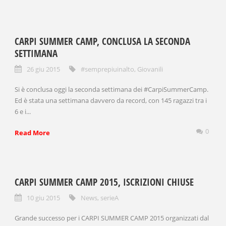
CARPI SUMMER CAMP, CONCLUSA LA SECONDA
SETTIMANA
26 giu 2015
#semprepiuinalto
,
Giovanili
Si è conclusa oggi la seconda settimana dei ‪#‎CarpiSummerCamp‬.
Ed è stata una settimana davvero da record, con 145 ragazzi tra i
6 e i...
0
Read More
CARPI SUMMER CAMP 2015, ISCRIZIONI CHIUSE
10 giu 2015
News
,
serieA
Grande successo per i CARPI SUMMER CAMP 2015 organizzati dal