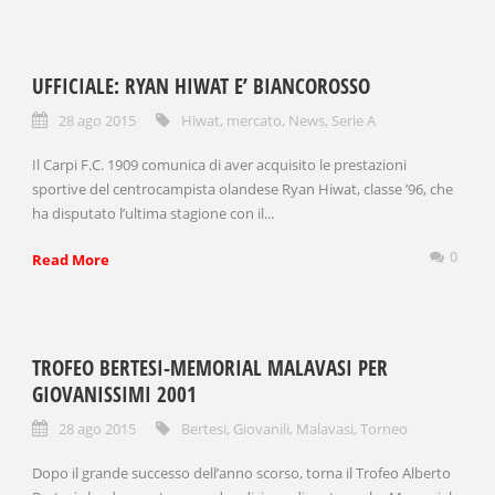
UFFICIALE: RYAN HIWAT E’ BIANCOROSSO
28 ago 2015
Hiwat
,
mercato
,
News
,
Serie A
Il Carpi F.C. 1909 comunica di aver acquisito le prestazioni
sportive del centrocampista olandese Ryan Hiwat, classe ’96, che
ha disputato l’ultima stagione con il...
0
Read More
TROFEO BERTESI-MEMORIAL MALAVASI PER
GIOVANISSIMI 2001
28 ago 2015
Bertesi
,
Giovanili
,
Malavasi
,
Torneo
Dopo il grande successo dell’anno scorso, torna il Trofeo Alberto