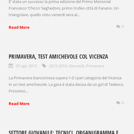
E’ stata un successo la prima edizione del Primo Memorial
Francesco ‘Chicco’ Seghedoni, primo trofeo città di Fanano. Un
triangolare, quello visto venerdì sera al...
0
Read More
PRIMAVERA, TEST AMICHEVOLE COL VICENZA
07 ago 2015
2015-2016
,
Giovanili
,
Primavera
La Primavera biancorossa supera 1-0 i pari categoria del Vicenza
in un test amichevole. La gara è stata decisa da un gol di Tedesco.
Prossimo...
0
Read More
SETTORE GIOVANILE: TECNICI, ORGANIGRAMMA E