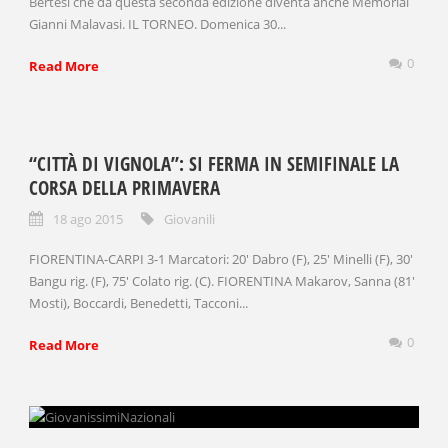
Bertesi che da questa seconda edizione diventa anche Memorial
Gianni Malavasi. IL TORNEO. Domenica 30...
0
Read More
“CITTÀ DI VIGNOLA”: SI FERMA IN SEMIFINALE LA
CORSA DELLA PRIMAVERA
18 ago 2015
Giovanili
FIORENTINA-CARPI 3-1 Marcatori: 20′ Dabro (F), 25′ Minelli (F), 30′
Bangu rig. (F), 75′ Colato rig. (C). FIORENTINA Makarov, Sanna (81′
Mosti), Boccardi, Benedetti, Tacconi...
0
Read More