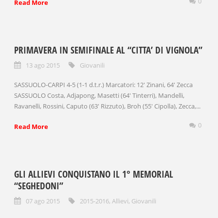
0
Read More
PRIMAVERA IN SEMIFINALE AL “CITTA’ DI VIGNOLA”
13 ago 2015
Giovanili
SASSUOLO-CARPI 4-5 (1-1 d.t.r.) Marcatori: 12′ Zinani, 64′ Zecca
SASSUOLO Costa, Adjapong, Masetti (64′ Tinterri), Mandelli,
Ravanelli, Rossini, Caputo (63′ Rizzuto), Broh (55′ Cipolla), Zecca,...
0
Read More
GLI ALLIEVI CONQUISTANO IL 1° MEMORIAL
“SEGHEDONI”
07 ago 2015
2015-2016
,
Allievi
,
Giovanili