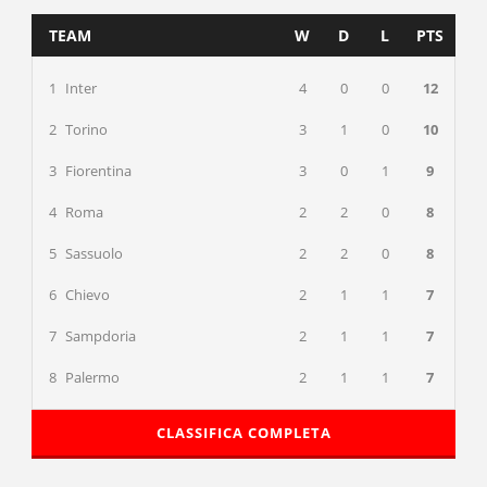
TEAM
W
D
L
PTS
1
Inter
4
0
0
12
2
Torino
3
1
0
10
3
Fiorentina
3
0
1
9
4
Roma
2
2
0
8
5
Sassuolo
2
2
0
8
6
Chievo
2
1
1
7
7
Sampdoria
2
1
1
7
8
Palermo
2
1
1
7
CLASSIFICA COMPLETA