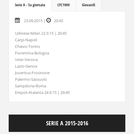
Serie A - 5a giornata
CFC1909
Giovanili
23.09.2015 |
20:45
Udinese-Milan 22.9.15 | 20:45
Carpi-Napoli
Chievo-Torino
Fiorentina-Bologna
Inter-Verona
Lazio-Genoa
Juventus-Frosinone
Palermo-Sassuolo
Sampdoria-Roma
Empoli-Atalanta 24.9.15 | 20:45
SERIE A 2015-2016