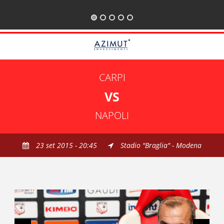
CARPI
VS
NAPOLI
23 set 2015 - 20:45
Stadio "Braglia" - Modena
Roma-Carpi: info prevendita