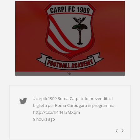
#carpifc1909 Roma-Carpi: info prevendita: I
biglietti per Roma-Carpi, gara in programma…
http://t.co/h4rHT3MXqm
9 hours ago