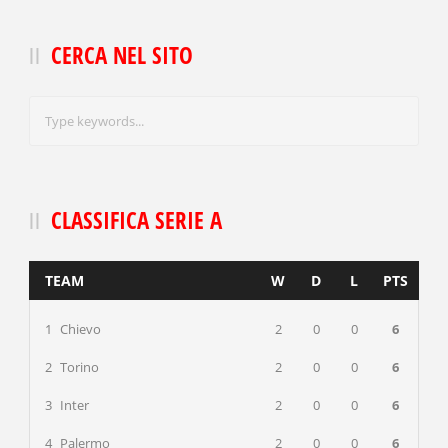
CERCA NEL SITO
CLASSIFICA SERIE A
TEAM
W
D
L
PTS
1
Chievo
2
0
0
6
2
Torino
2
0
0
6
3
Inter
2
0
0
6
4
Palermo
2
0
0
6