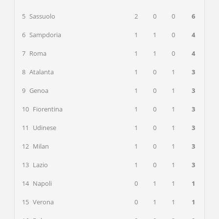
5
Sassuolo
2
0
0
6
6
Sampdoria
1
1
0
4
7
Roma
1
1
0
4
8
Atalanta
1
0
1
3
9
Genoa
1
0
1
3
10
Fiorentina
1
0
1
3
11
Udinese
1
0
1
3
12
Milan
1
0
1
3
13
Lazio
1
0
1
3
14
Napoli
0
1
1
1
15
Verona
0
1
1
1