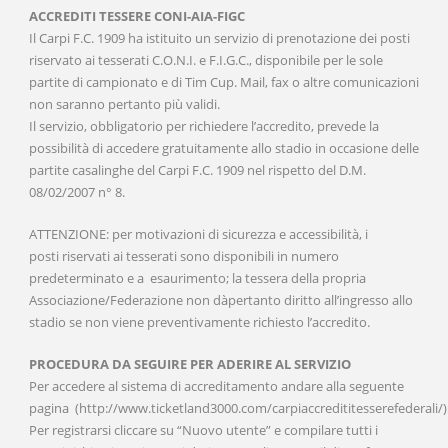
ACCREDITI TESSERE CONI-AIA-FIGC
Il Carpi F.C. 1909 ha istituito un servizio di prenotazione dei posti
riservato ai tesserati C.O.N.I. e F.I.G.C., disponibile per le sole
partite di campionato e di Tim Cup. Mail, fax o altre comunicazioni
non saranno pertanto più validi.
Il servizio, obbligatorio per richiedere l’accredito, prevede la
possibilità di accedere gratuitamente allo stadio in occasione delle
partite casalinghe del Carpi F.C. 1909 nel rispetto del D.M.
08/02/2007 n° 8.
ATTENZIONE: per motivazioni di sicurezza e accessibilità, i
posti riservati ai tesserati sono disponibili in numero
predeterminato e a esaurimento; la tessera della propria
Associazione/Federazione non dàpertanto diritto all’ingresso allo
stadio se non viene preventivamente richiesto l’accredito.
PROCEDURA DA SEGUIRE PER ADERIRE AL SERVIZIO
Per accedere al sistema di accreditamento andare alla seguente
pagina (http://www.ticketland3000.com/carpiaccredititesserefederali/)
Per registrarsi cliccare su “Nuovo utente” e compilare tutti i