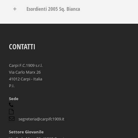
Esordienti 2005 Sq. Bianca
CONTATTI
Carpi F.C.1909 s.r.l.
Via Carlo Marx 26
41012 Carpi - Italia
P.I.
Sede
segreteria@carpifc1909.it
Settore Giovanile