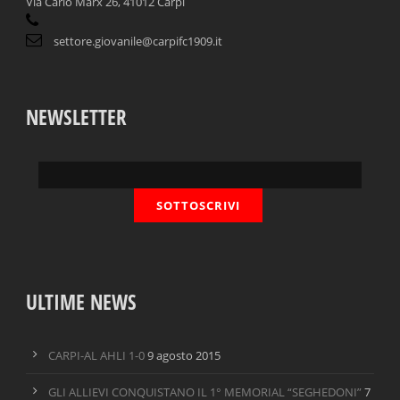
Via Carlo Marx 26, 41012 Carpi
settore.giovanile@carpifc1909.it
NEWSLETTER
ULTIME NEWS
CARPI-AL AHLI 1-0
9 agosto 2015
GLI ALLIEVI CONQUISTANO IL 1° MEMORIAL “SEGHEDONI”
7