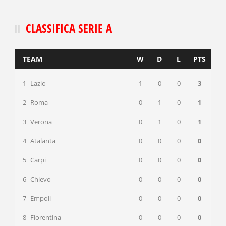
CLASSIFICA SERIE A
TEAM
W
D
L
PTS
1
Lazio
1
0
0
3
2
Roma
0
1
0
1
3
Verona
0
1
0
1
4
Atalanta
0
0
0
0
5
Carpi
0
0
0
0
6
Chievo
0
0
0
0
7
Empoli
0
0
0
0
8
Fiorentina
0
0
0
0