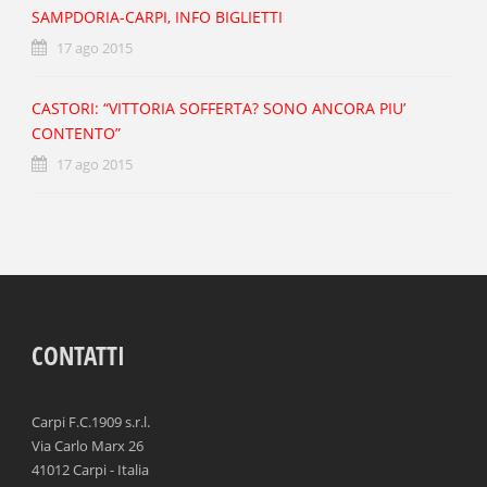
SAMPDORIA-CARPI, INFO BIGLIETTI
17 ago 2015
CASTORI: “VITTORIA SOFFERTA? SONO ANCORA PIU’
CONTENTO”
17 ago 2015
CONTATTI
Carpi F.C.1909 s.r.l.
Via Carlo Marx 26
41012 Carpi - Italia