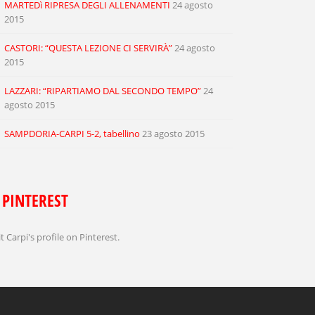
MARTEDì RIPRESA DEGLI ALLENAMENTI
24 agosto
2015
CASTORI: “QUESTA LEZIONE CI SERVIRÀ”
24 agosto
2015
LAZZARI: “RIPARTIAMO DAL SECONDO TEMPO”
24
agosto 2015
SAMPDORIA-CARPI 5-2, tabellino
23 agosto 2015
PINTEREST
it Carpi's profile on Pinterest.