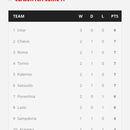
TEAM
W
D
L
PTS
1
Inter
3
0
0
9
2
Chievo
2
1
0
7
3
Roma
2
1
0
7
4
Torino
2
1
0
7
5
Palermo
2
1
0
7
6
Sassuolo
2
1
0
7
7
Fiorentina
2
0
1
6
8
Lazio
2
0
1
6
9
Sampdoria
1
1
0
4
10
Atalanta
1
1
1
4