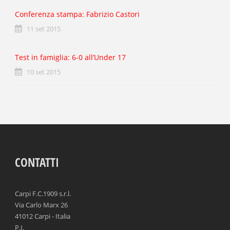
Conferenza stampa: Fabrizio Castori
11 set 2015
Test in famiglia: 6-0 all’Under 17
10 set 2015
CONTATTI
Carpi F.C.1909 s.r.l.
Via Carlo Marx 26
41012 Carpi - Italia
P.I.