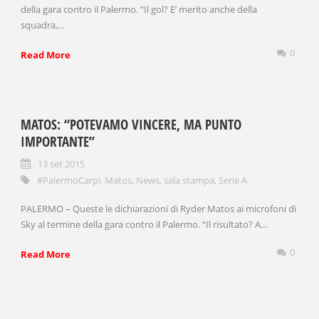
della gara contro il Palermo. “Il gol? E’ merito anche della
squadra,...
0
Read More
MATOS: “POTEVAMO VINCERE, MA PUNTO
IMPORTANTE”
13 set 2015
#PalermoCarpi
,
Matos
,
News
,
sala stampa
,
Serie A
PALERMO – Queste le dichiarazioni di Ryder Matos ai microfoni di
Sky al termine della gara contro il Palermo. “Il risultato? A...
0
Read More