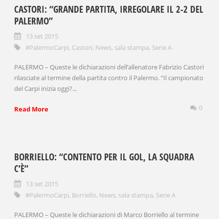
CASTORI: “GRANDE PARTITA, IRREGOLARE IL 2-2 DEL
PALERMO”
13 set 2015
#PalermoCarpi
,
Castori
,
News
,
sala stampa
,
Serie A
PALERMO – Queste le dichiarazioni dell’allenatore Fabrizio Castori
rilasciate al termine della partita contro il Palermo. “Il campionato
del Carpi inizia oggi?...
0
Read More
BORRIELLO: “CONTENTO PER IL GOL, LA SQUADRA
C’È”
13 set 2015
#PalermoCarpi
,
Borriello
,
News
,
sala stampa
,
Serie A
PALERMO – Queste le dichiarazioni di Marco Borriello al termine