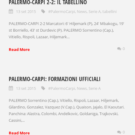
PALERMO-CARPI 2-2: IL TABELLINO
13 set 2015
#PalermoCarpi
,
News
,
Serie A
,
tabellini
PALERMO-CARPI 2-2 Marcatori: 6′ Hiljemark (P), 24′ Mbakogu, 19′
st Borriello, 43′ st Durdevic (P). PALERMO Sorrentino (Cap.),
Vitiello, Rispoli, Lazaar, Hiljemark...
0
Read More
PALERMO-CARPI: FORMAZIONI UFFICIALI
13 set 2015
#PalermoCarpi
,
News
,
Serie A
PALERMO Sorrentino (Cap.), Vitiello, Rispoli, Lazaar, Hiljemark,
Gilardino, Gonzalez, Vazquez (V.Cap.), Quaison, Jajalo, El Kaoutari.
Panchina: Alastra, Colombi, Andelkovic, Goldaniga, Trajkovski,
Cassini,...
0
Read More