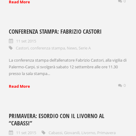
0
Read More
CONFERENZA STAMPA: FABRIZIO CASTORI
11 set 2015
Castori
,
conferenza stampa
,
News
,
Serie A
La conferenza stampa dell’allenatore Fabrizio Castori, alla vigilia di
Palermo-Carpi, si svolgerà sabato 12 settembre alle ore 11.30
presso la sala stampa...
0
Read More
PRIMAVERA: ESORDIO CON IL LIVORNO AL
“CABASSI”
11 set 2015
Cabassi
,
Giovanili
,
Livorno
,
Primavera