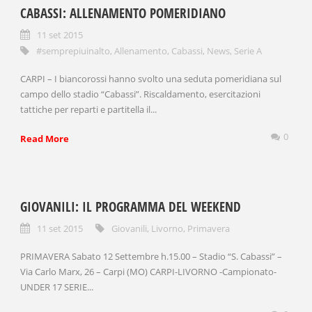
CABASSI: ALLENAMENTO POMERIDIANO
11 set 2015
#semprepiuinalto
,
Allenamento
,
Cabassi
,
News
,
Serie A
CARPI – I biancorossi hanno svolto una seduta pomeridiana sul
campo dello stadio “Cabassi”. Riscaldamento, esercitazioni
tattiche per reparti e partitella il...
0
Read More
GIOVANILI: IL PROGRAMMA DEL WEEKEND
11 set 2015
Giovanili
,
Livorno
,
Primavera
PRIMAVERA Sabato 12 Settembre h.15.00 – Stadio “S. Cabassi” –
Via Carlo Marx, 26 – Carpi (MO) CARPI-LIVORNO -Campionato-
UNDER 17 SERIE...