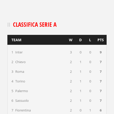
CLASSIFICA SERIE A
TEAM
W
D
L
PTS
1
Inter
3
0
0
9
2
Chievo
2
1
0
7
3
Roma
2
1
0
7
4
Torino
2
1
0
7
5
Palermo
2
1
0
7
6
Sassuolo
2
1
0
7
7
Fiorentina
2
0
1
6