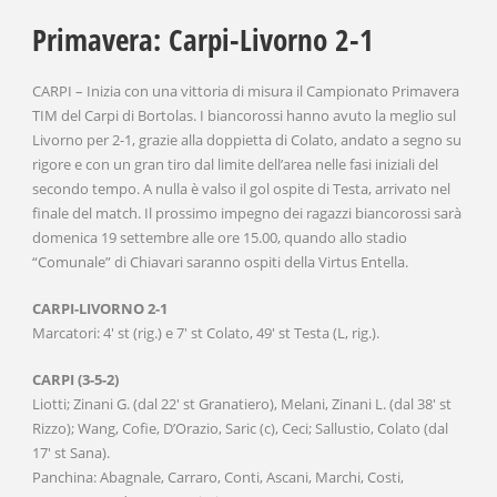
Primavera: Carpi-Livorno 2-1
CARPI – Inizia con una vittoria di misura il Campionato Primavera
TIM del Carpi di Bortolas. I biancorossi hanno avuto la meglio sul
Livorno per 2-1, grazie alla doppietta di Colato, andato a segno su
rigore e con un gran tiro dal limite dell’area nelle fasi iniziali del
secondo tempo. A nulla è valso il gol ospite di Testa, arrivato nel
finale del match. Il prossimo impegno dei ragazzi biancorossi sarà
domenica 19 settembre alle ore 15.00, quando allo stadio
“Comunale” di Chiavari saranno ospiti della Virtus Entella.
CARPI-LIVORNO 2-1
Marcatori: 4′ st (rig.) e 7′ st Colato, 49′ st Testa (L, rig.).
CARPI (3-5-2)
Liotti; Zinani G. (dal 22′ st Granatiero), Melani, Zinani L. (dal 38′ st
Rizzo); Wang, Cofie, D’Orazio, Saric (c), Ceci; Sallustio, Colato (dal
17′ st Sana).
Panchina: Abagnale, Carraro, Conti, Ascani, Marchi, Costi,