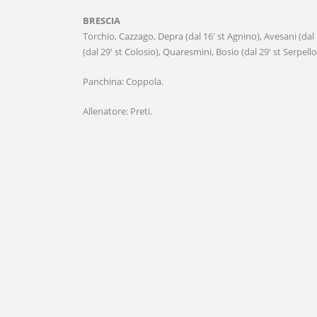
BRESCIA
Torchio, Cazzago, Depra (dal 16′ st Agnino), Avesani (dal 1
(dal 29′ st Colosio), Quaresmini, Bosio (dal 29′ st Serpellon
Panchina: Coppola.
Allenatore: Preti.