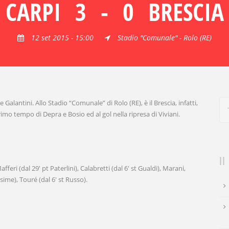
CARPI
3
-
0
BRESCIA
12 set 2015 - 15:00
Stadio "Comunale" - Rolo (RE)
Galantini. Allo Stadio “Comunale” di Rolo (RE), è il Brescia, infatti,
rimo tempo di Depra e Bosio ed al gol nella ripresa di Viviani.
fferi (dal 29′ pt Paterlini), Calabretti (dal 6′ st Gualdi), Marani,
ime), Touré (dal 6′ st Russo).