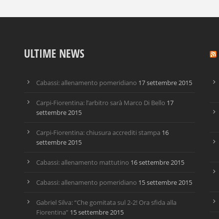
ULTIME NEWS
Cabassi: allenamento pomeridiano
17 settembre 2015
Carpi-Fiorentina: l’arbitro sarà Marco Di Bello
17
settembre 2015
Carpi-Fiorentina: chiusura accrediti stampa
16
settembre 2015
Cabassi: allenamento mattutino
16 settembre 2015
Cabassi: allenamento pomeridiano
15 settembre 2015
Gabriel Silva: “Che gomitata sul 2-2! Ora sfida alla
Fiorentina”
15 settembre 2015