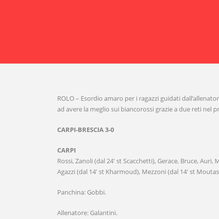
ROLO – Esordio amaro per i ragazzi guidati dall’allenatore 
ad avere la meglio sui biancorossi grazie a due reti nel p
CARPI-BRESCIA 3-0
CARPI
Rossi, Zanoli (dal 24′ st Scacchetti), Gerace, Bruce, Auri, Ma
Agazzi (dal 14′ st Kharmoud), Mezzoni (dal 14′ st Moutass
Panchina: Gobbi.
Allenatore: Galantini.