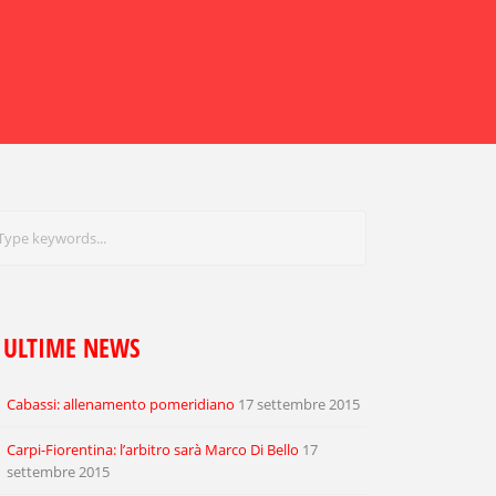
ULTIME NEWS
Cabassi: allenamento pomeridiano
17 settembre 2015
Carpi-Fiorentina: l’arbitro sarà Marco Di Bello
17
settembre 2015