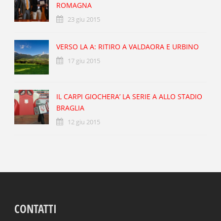
ROMAGNA
23 giu 2015
VERSO LA A: RITIRO A VALDAORA E URBINO
17 giu 2015
IL CARPI GIOCHERA’ LA SERIE A ALLO STADIO
BRAGLIA
12 giu 2015
CONTATTI