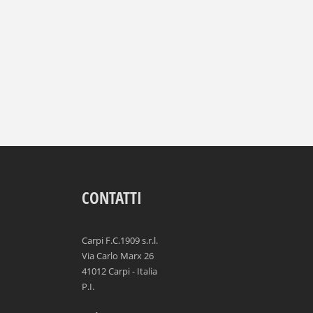
CONTATTI
Carpi F.C.1909 s.r.l.
Via Carlo Marx 26
41012 Carpi - Italia
P.I.