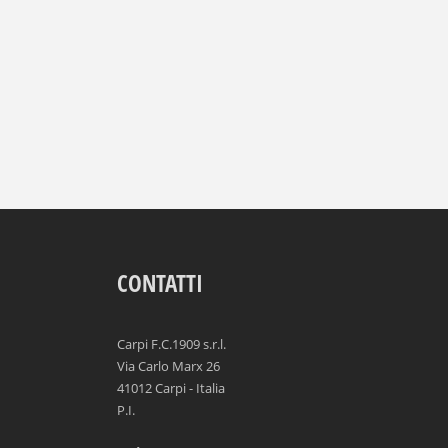
CONTATTI
Carpi F.C.1909 s.r.l.
Via Carlo Marx 26
41012 Carpi - Italia
P.I.