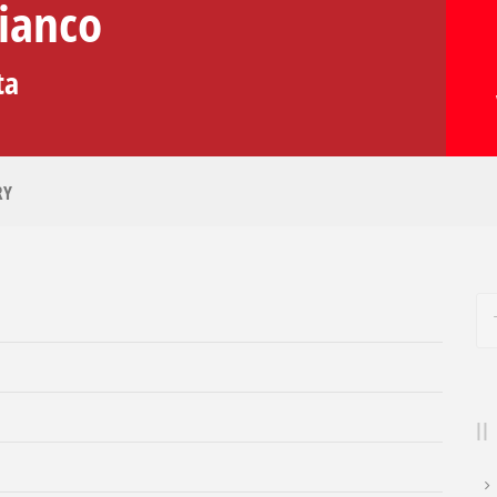
Bianco
ta
RY