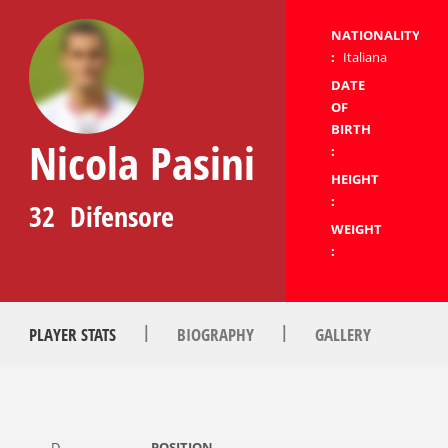
NATIONALITY
:
Italiana
DATE
OF
BIRTH
Nicola Pasini
:
HEIGHT
:
32
Difensore
WEIGHT
:
|
|
PLAYER STATS
BIOGRAPHY
GALLERY
D
POSITION