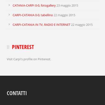
CATANIA-CARPI 0-0, fotogallery
23 maggio 2015
CARPI-CATANIA 0-0, tabellino
22 maggio 2015
CARPI-CATANIA IN TV, RADIO E INTERNET
22 maggio 2015
PINTEREST
Visit Carpi's profile on Pinterest.
CONTATTI