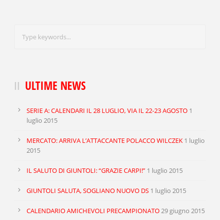
TACKLES WON
GOALS
TACKLES LOST
PENALTY GOALS
TACKLES WON (%)
MINUTES PER GOAL
CLEARANCES
TOTAL SHOTS ON TARGET
ULTIME NEWS
BLOCKS
TOTAL SHOTS OFF TARGET
SERIE A: CALENDARI IL 28 LUGLIO, VIA IL 22-23 AGOSTO
1
INTERCEPTIONS
SHOOTING ACCURACY
luglio 2015
PENALTIES CONCEDED
SUCCESSFUL CROSSES
MERCATO: ARRIVA L’ATTACCANTE POLACCO WILCZEK
1 luglio
2015
FOULS WON
UNSUCCESSFUL CROSSES
IL SALUTO DI GIUNTOLI: “GRAZIE CARPI!”
1 luglio 2015
FOULS CONCEDED
SUCCESSFUL CROSSES (%)
GIUNTOLI SALUTA, SOGLIANO NUOVO DS
1 luglio 2015
YELLOW CARDS
ASSISTS
CALENDARIO AMICHEVOLI PRECAMPIONATO
29 giugno 2015