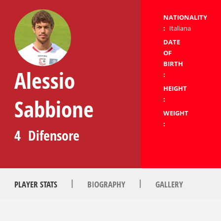
NATIONALITY
:
Italiana
DATE
OF
BIRTH
Alessio
:
HEIGHT
Sabbione
:
WEIGHT
:
4
Difensore
|
|
PLAYER STATS
BIOGRAPHY
GALLERY