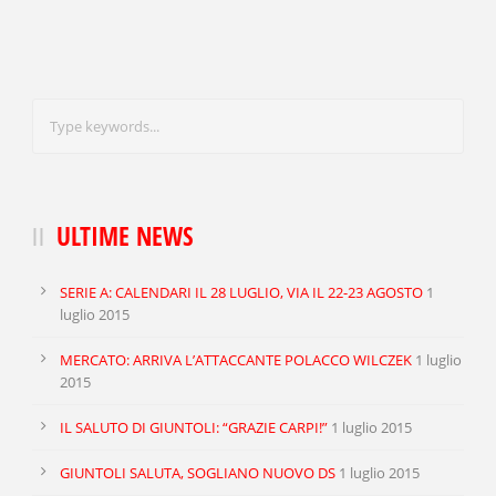
TACKLES WON
GOALS
TACKLES LOST
PENALTY GOALS
TACKLES WON (%)
MINUTES PER GOAL
CLEARANCES
TOTAL SHOTS ON TARGET
ULTIME NEWS
BLOCKS
TOTAL SHOTS OFF TARGET
SERIE A: CALENDARI IL 28 LUGLIO, VIA IL 22-23 AGOSTO
1
INTERCEPTIONS
SHOOTING ACCURACY
luglio 2015
PENALTIES CONCEDED
SUCCESSFUL CROSSES
MERCATO: ARRIVA L’ATTACCANTE POLACCO WILCZEK
1 luglio
2015
FOULS WON
UNSUCCESSFUL CROSSES
IL SALUTO DI GIUNTOLI: “GRAZIE CARPI!”
1 luglio 2015
FOULS CONCEDED
SUCCESSFUL CROSSES (%)
GIUNTOLI SALUTA, SOGLIANO NUOVO DS
1 luglio 2015