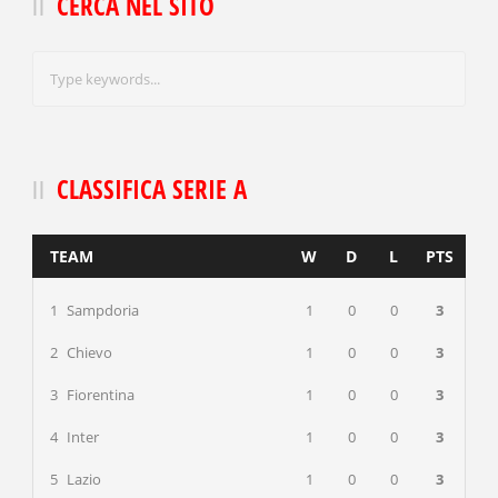
CERCA NEL SITO
CLASSIFICA SERIE A
TEAM
W
D
L
PTS
1
Sampdoria
1
0
0
3
2
Chievo
1
0
0
3
3
Fiorentina
1
0
0
3
4
Inter
1
0
0
3
5
Lazio
1
0
0
3