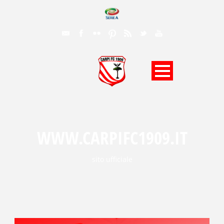
WWW.CARPIFC1909.IT
sito ufficiale