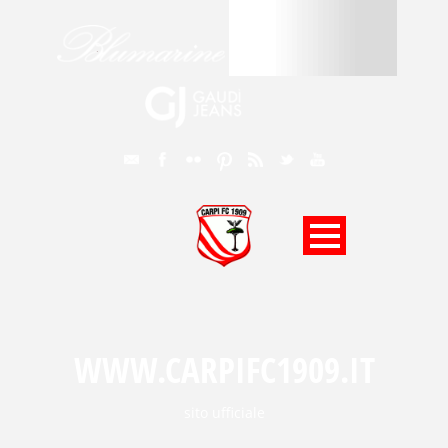
WWW.CARPIFC1909.IT
sito ufficiale