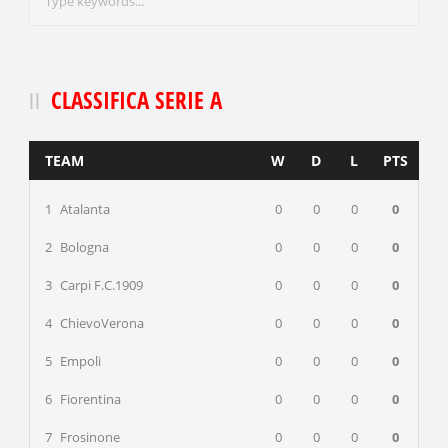
CLASSIFICA SERIE A
TEAM
W
D
L
PTS
1
Atalanta
0
0
0
0
2
Bologna
0
0
0
0
3
Carpi F.C.1909
0
0
0
0
4
ChievoVerona
0
0
0
0
5
Empoli
0
0
0
0
6
Fiorentina
0
0
0
0
7
Frosinone
0
0
0
0