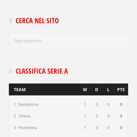
CERCA NEL SITO
CLASSIFICA SERIE A
TEAM
W
D
L
PTS
1
Sampdoria
1
0
0
3
2
Chievo
1
0
0
3
3
Fiorentina
1
0
0
3