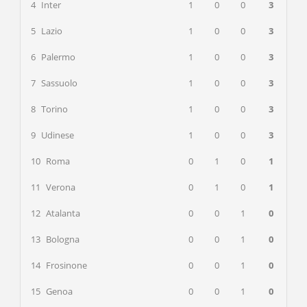
4
Inter
1
0
0
3
5
Lazio
1
0
0
3
6
Palermo
1
0
0
3
7
Sassuolo
1
0
0
3
8
Torino
1
0
0
3
9
Udinese
1
0
0
3
10
Roma
0
1
0
1
11
Verona
0
1
0
1
12
Atalanta
0
0
1
0
13
Bologna
0
0
1
0
14
Frosinone
0
0
1
0
15
Genoa
0
0
1
0