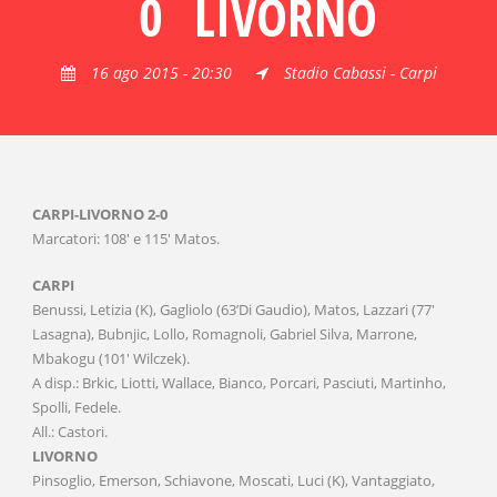
0
LIVORNO
16 ago 2015 - 20:30
Stadio Cabassi - Carpi
CARPI-LIVORNO 2-0
Marcatori: 108′ e 115′ Matos.
CARPI
Benussi, Letizia (K), Gagliolo (63’Di Gaudio), Matos, Lazzari (77′
Lasagna), Bubnjic, Lollo, Romagnoli, Gabriel Silva, Marrone,
Mbakogu (101′ Wilczek).
A disp.: Brkic, Liotti, Wallace, Bianco, Porcari, Pasciuti, Martinho,
Spolli, Fedele.
All.: Castori.
LIVORNO
Pinsoglio, Emerson, Schiavone, Moscati, Luci (K), Vantaggiato,