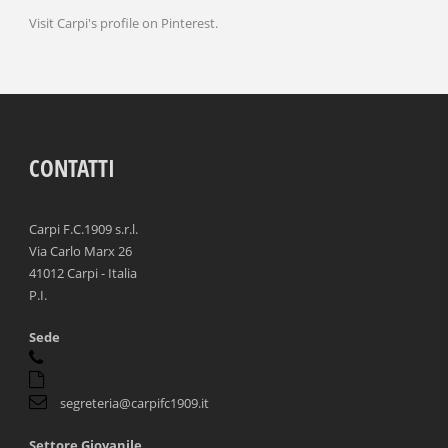
Visit Carpi's profile on Pinterest.
CONTATTI
Carpi F.C.1909 s.r.l.
Via Carlo Marx 26
41012 Carpi - Italia
P.I.
Sede
segreteria@carpifc1909.it
Settore Giovanile