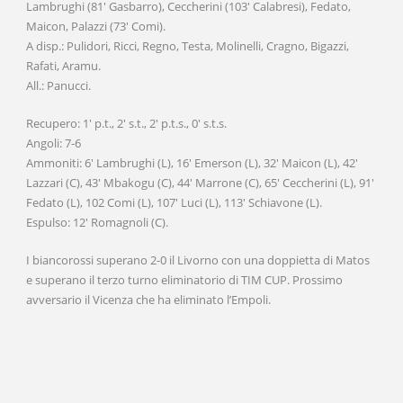
Lambrughi (81′ Gasbarro), Ceccherini (103′ Calabresi), Fedato,
Maicon, Palazzi (73′ Comi).
A disp.: Pulidori, Ricci, Regno, Testa, Molinelli, Cragno, Bigazzi,
Rafati, Aramu.
All.: Panucci.
Recupero: 1′ p.t., 2′ s.t., 2′ p.t.s., 0′ s.t.s.
Angoli: 7-6
Ammoniti: 6′ Lambrughi (L), 16′ Emerson (L), 32′ Maicon (L), 42′
Lazzari (C), 43′ Mbakogu (C), 44′ Marrone (C), 65′ Ceccherini (L), 91′
Fedato (L), 102 Comi (L), 107′ Luci (L), 113′ Schiavone (L).
Espulso: 12′ Romagnoli (C).
I biancorossi superano 2-0 il Livorno con una doppietta di Matos
e superano il terzo turno eliminatorio di TIM CUP. Prossimo
avversario il Vicenza che ha eliminato l’Empoli.