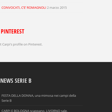
CONVOCATI, C’E’ ROMAGNOLI
2 marzo 2015
PINTEREST
it Carpi's profile on Pinterest.
NEWS SERIE B
FESTA DELLA DONNA, una mimosa nei campi della
Serie B
CARPI E BOLOGNA scappano. LIVORNO sale.