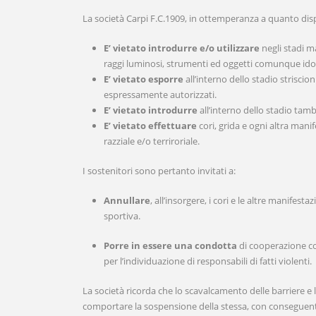
La società Carpi F.C.1909, in ottemperanza a quanto disp
E’ vietato introdurre e/o utilizzare
negli stadi ma
raggi luminosi, strumenti ed oggetti comunque ido
E’ vietato esporre
all’interno dello stadio striscion
espressamente autorizzati.
E’ vietato introdurre
all’interno dello stadio tamb
E’ vietato effettuare
cori, grida e ogni altra man
razziale e/o terriroriale.
I sostenitori sono pertanto invitati a:
Annullare
, all’insorgere, i cori e le altre manifes
sportiva.
Porre in essere una condotta
di cooperazione con
per l’individuazione di responsabili di fatti violenti.
La società ricorda che lo scavalcamento delle barriere e
comportare la sospensione della stessa, con conseguente