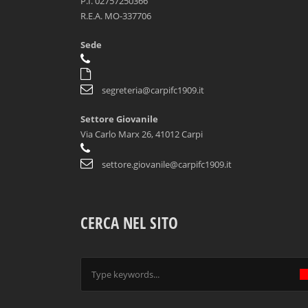
P.I. 02757250366
R.E.A. MO-337706
Sede
segreteria@carpifc1909.it
Settore Giovanile
Via Carlo Marx 26, 41012 Carpi
settore.giovanile@carpifc1909.it
CERCA NEL SITO