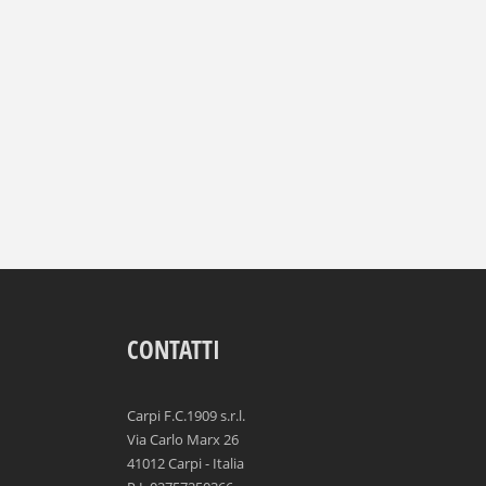
CONTATTI
Carpi F.C.1909 s.r.l.
Via Carlo Marx 26
41012 Carpi - Italia