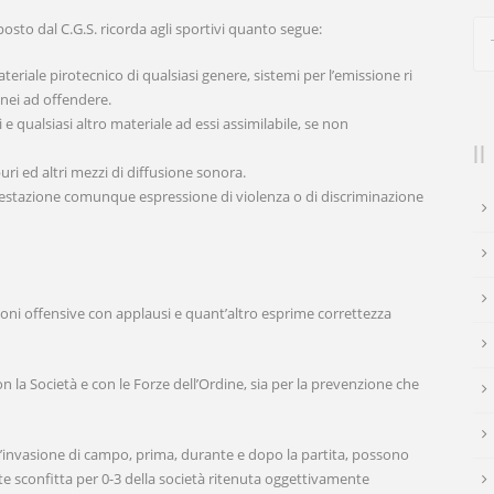
osto dal C.G.S. ricorda agli sportivi quanto segue:
teriale pirotecnico di qualsiasi genere, sistemi per l’emissione ri
nei ad offendere.
i e qualsiasi altro materiale ad essi assimilabile, se non
uri ed altri mezzi di diffusione sonora.
ifestazione comunque espressione di violenza o di discriminazione
tazioni offensive con applausi e quant’altro esprime correttezza
 la Società e con le Forze dell’Ordine, sia per la prevenzione che
 l’invasione di campo, prima, durante e dopo la partita, possono
 sconfitta per 0-3 della società ritenuta oggettivamente