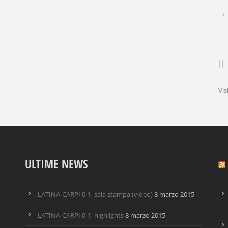
Vis
ULTIME NEWS
LATINA-CARPI 0-1, sala stampa (video)
8 marzo 2015
LATINA-CARPI 0-1, highlights
8 marzo 2015