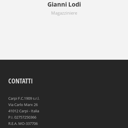
Gianni Lodi
Magazziniere
CONTATTI
Carpi F.C.1909 s.r.l.
Via Carlo Marx 26
41012 Carpi - Italia
P.I. 02757250366
R.E.A. MO-337706