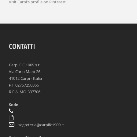
Visit Carpi's profile on Pinterest.
CONTATTI
Carpi F.C.1909 s.r.l.
Via Carlo Marx 26
41012 Carpi - Italia
P.I. 02757250366
R.E.A. MO-337706
Sede
segreteria@carpifc1909.it