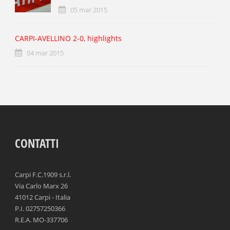
05 mar 2015
CARPI-AVELLINO 2-0, highlights
04 mar 2015
CONTATTI
Carpi F.C.1909 s.r.l.
Via Carlo Marx 26
41012 Carpi - Italia
P.I. 02757250366
R.E.A. MO-337706