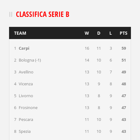
CLASSIFICA SERIE B
TEAM
W
D
L
PTS
1
Carpi
16
11
3
59
2
Bologna (-1)
14
10
6
51
3
Avellino
13
10
7
49
4
Vicenza
13
9
8
48
5
Livorno
13
8
9
47
6
Frosinone
13
8
9
47
7
Pescara
11
10
9
43
8
Spezia
11
10
9
43