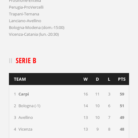
Frosinone-Entella
Perugia-ProVercelli
Trapani-Ternana
Lanciano-Avellino
Bologna-Modena (dom.-15:00)
Vicenza-Catania (lun.-20:30)
SERIE B
TEAM
W
D
L
PTS
1
Carpi
16
11
3
59
2
Bologna (-1)
14
10
6
51
3
Avellino
13
10
7
49
4
Vicenza
13
9
8
48