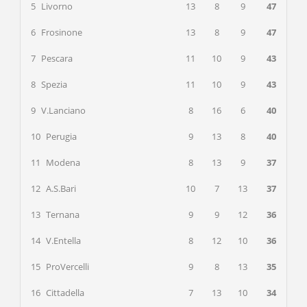
5
Livorno
13
8
9
47
6
Frosinone
13
8
9
47
7
Pescara
11
10
9
43
8
Spezia
11
10
9
43
9
V.Lanciano
8
16
6
40
10
Perugia
9
13
8
40
11
Modena
8
13
9
37
12
A.S.Bari
10
7
13
37
13
Ternana
9
9
12
36
14
V.Entella
8
12
10
36
15
ProVercelli
9
8
13
35
16
Cittadella
7
13
10
34