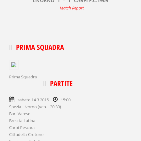
LIVORNO
1
-
1
CARPI F.C.1909
Match Report
PRIMA SQUADRA
Prima Squadra
PARTITE
sabato 14.3.2015 |
15:00
Spezia-Livorno (ven. - 20:30)
Bari-Varese
Brescia-Latina
Carpi-Pescara
Cittadella-Crotone