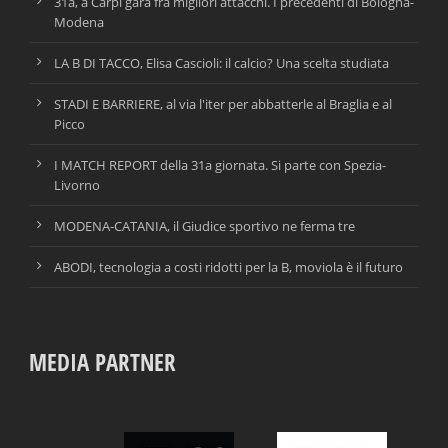
31a, a Carpi gara fra migliori attacchi. I precedenti di Bologna-
Modena
LA B DI TACCO, Elisa Cascioli: il calcio? Una scelta studiata
STADI E BARRIERE, al via l'iter per abbatterle al Braglia e al
Picco
I MATCH REPORT della 31a giornata. Si parte con Spezia-
Livorno
MODENA-CATANIA, il Giudice sportivo ne ferma tre
ABODI, tecnologia a costi ridotti per la B, moviola è il futuro
MEDIA PARTNER